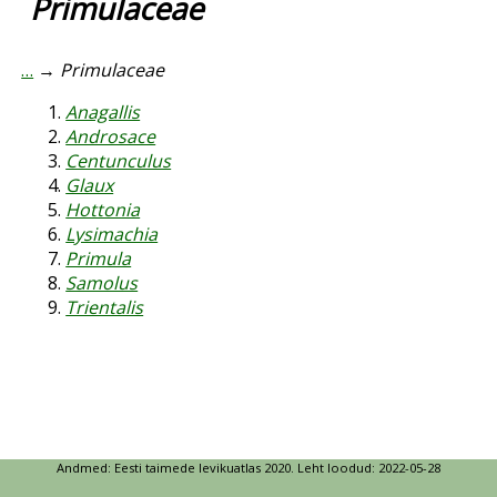
Primulaceae
…
→
Primulaceae
Anagallis
Androsace
Centunculus
Glaux
Hottonia
Lysimachia
Primula
Samolus
Trientalis
Andmed: Eesti taimede levikuatlas 2020. Leht loodud: 2022-05-28