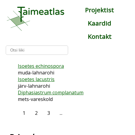
Projektist
Kaardid
Kontakt
Isoetes echinospora
muda-lahnarohi
Isoetes lacustris
järv-lahnarohi
Diphasiastrum complanatum
mets-vareskold
1
2
3
...